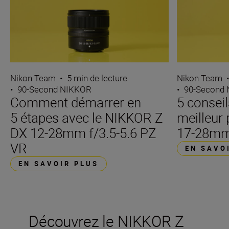
Nikon Team
•
5 min de lecture
Nikon Team
•
90-Second NIKKOR
•
90-Second
Comment démarrer en
5 conseil
5 étapes avec le NIKKOR Z
meilleur
DX 12-28mm f/3.5-5.6 PZ
17-28mm
VR
EN SAVO
EN SAVOIR PLUS
Découvrez le NIKKOR Z