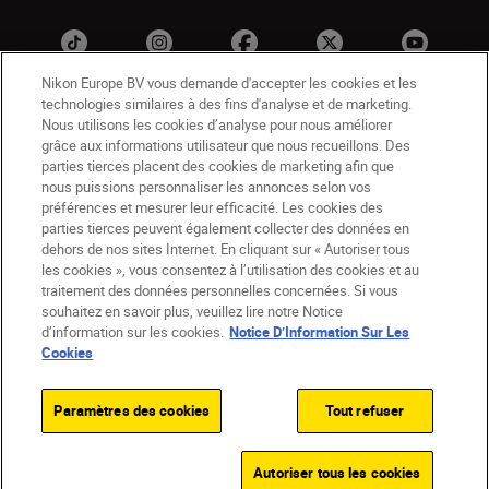
Nikon Europe BV vous demande d'accepter les cookies et les
technologies similaires à des fins d'analyse et de marketing.
Nous utilisons les cookies d’analyse pour nous améliorer
grâce aux informations utilisateur que nous recueillons. Des
parties tierces placent des cookies de marketing afin que
nous puissions personnaliser les annonces selon vos
préférences et mesurer leur efficacité. Les cookies des
BE(fr)
Nikon Sites
parties tierces peuvent également collecter des données en
dehors de nos sites Internet. En cliquant sur « Autoriser tous
Contactez-nous
Avis de confidentialité
les cookies », vous consentez à l’utilisation des cookies et au
Conditions d’utilisation
traitement des données personnelles concernées. Si vous
CVG de la boutique Nikon Store
souhaitez en savoir plus, veuillez lire notre Notice
d’information sur les cookies.
Notice D’Information Sur Les
Notice d’information sur les cookies
Accessibilité
Cookies
Paramètres des cookies
© 2026 Nikon
Paramètres des cookies
Tout refuser
SKIP
Autoriser tous les cookies