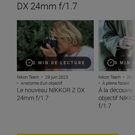
DX 24mm f/1.7
Le nouveau NIKKOR Z DX 24mm f/1.7
À la découverte 
2 MIN DE LECTURE
3 MIN 
Nikon Team
•
29 juin 2023
Nikon Team
•
29 j
•
Anatomie d’un objectif
•
À pleine focale
Le nouveau NIKKOR Z DX
À la découver
24mm f/1.7
objectif NIK
f/1.7