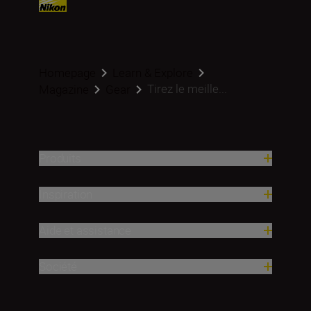
Homepage
Learn & Explore
Tirez le meille...
Magazine
Gear
Produits
Inspiration
Aide et assistance
Société