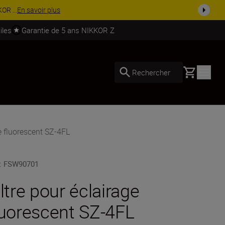
z-vous davantage et économisez 15 % sur une sélection d’accessoire
iles
Garantie de 5 ans NIKKOR Z
Basket
Rechercher
ge fluorescent SZ-4FL
:
FSW90701
iltre pour éclairage
luorescent SZ-4FL