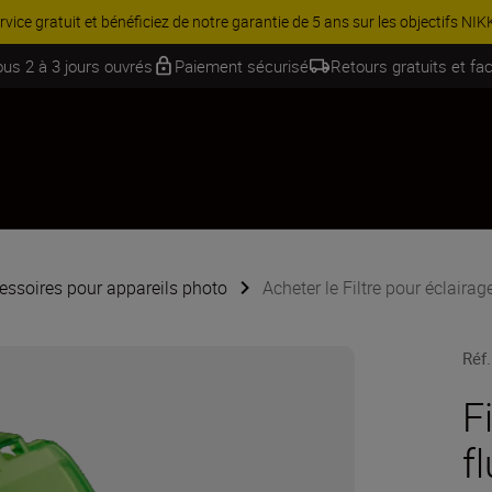
PROMOTION ACCESSOIRES | Équipe
ous 2 à 3 jours ouvrés
Paiement sécurisé
Retours gratuits et fac
essoires pour appareils photo
Acheter le Filtre pour éclaira
Réf.
F
f