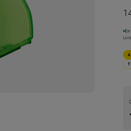
1
En
Livr