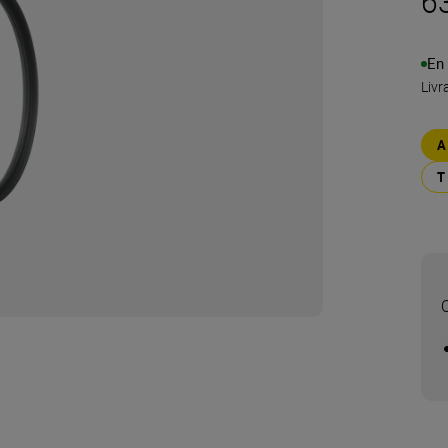
6
En
Livr