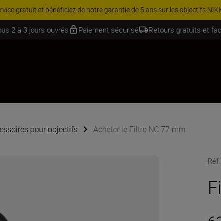
 Équipez-vous davantage et économisez 15 % sur une sélection d’acce
ous 2 à 3 jours ouvrés
Paiement sécurisé
Retours gratuits et fac
essoires pour objectifs
Acheter le Filtre NC 77 mm
Réf.
F