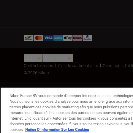
BE(fr)
Nikon Sites
Contactez-nous
Avis de confidentialité
Conditions d’util
© 2026 Nikon
Nikon Europe BV vous demande d'accepter les cookies et les technologies 
Nous utilisons les cookies d’analyse pour nous améliorer grâce aux inform
tierces placent des cookies de marketing afin que nous puissions person
mesurer leur efficacité. Les cookies des parties tierces peuvent égaleme
Internet. En cliquant sur « Autoriser tous les cookies », vous consentez à l
Filtre NC 77 mm
données personnelles concernées. Si vous souhaitez en savoir plus, veuille
63,74 €
74,99 €
cookies.
Notice D’Information Sur Les Cookies