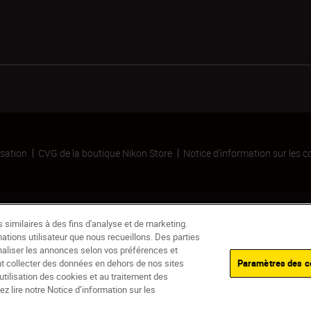
isation
CVG de la boutique Nikon Store
Notice d’information sur les c
similaires à des fins d'analyse et de marketing.
ations utilisateur que nous recueillons. Des parties
naliser les annonces selon vos préférences et
nt collecter des données en dehors de nos sites
Paramètres des c
’utilisation des cookies et au traitement des
En stock
z lire notre Notice d’information sur les
Livraison dans un délai de 3