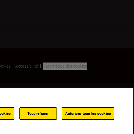
ookies
Accessibilité
Paramètres des cookies
SKIP
ookies
Tout refuser
Autoriser tous les cookies
AJOUTER AU PANIER
 à 5 jours
TROUVER UN REVENDEUR