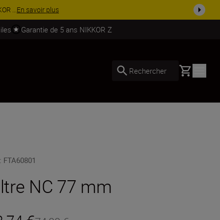
ssoires.
Acheter maintenant
iles
Garantie de 5 ans NIKKOR Z
Basket
Rechercher
:
FTA60801
iltre NC 77 mm