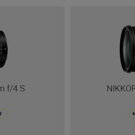
 f/4 S
NIKKOR
E