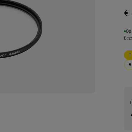
€
Op
Bezo