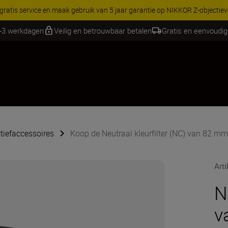
 gratis service en maak gebruik van 5 jaar garantie op NIKKOR Z-objectie
2-3 werkdagen
Veilig en betrouwbaar betalen
Gratis en eenvoudig
tiefaccessoires
Koop de Neutraal kleurfilter (NC) van 82 mm
Art
N
v