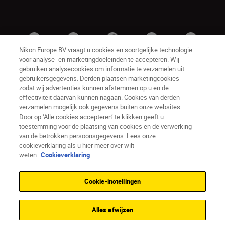
Nikon Europe BV vraagt u cookies en soortgelijke technologie
voor analyse- en marketingdoeleinden te accepteren. Wij
gebruiken analysecookies om informatie te verzamelen uit
gebruikersgegevens. Derden plaatsen marketingcookies
zodat wij advertenties kunnen afstemmen op u en de
effectiviteit daarvan kunnen nagaan. Cookies van derden
verzamelen mogelijk ook gegevens buiten onze websites.
Door op ‘Alle cookies accepteren’ te klikken geeft u
BE(nl)
Nikon Sites
toestemming voor de plaatsing van cookies en de verwerking
van de betrokken persoonsgegevens. Lees onze
Contact opnemen
Privacyverklaring
cookieverklaring als u hier meer over wilt
Gebruiksvoorwaarden
weten.
Cookieverklaring
Nikon Store - Algemene voorwaarden
Cookieverklaring
Toegankelijkheid
Cookie-instellingen
Cookie-instellingen
© 2026 Nikon
Alles afwijzen