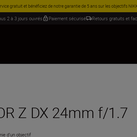
Équipez-vous davantage et économisez 15 % sur une sélection d’acces
ous 2 à 3 jours ouvrés
Paiement sécurisé
Retours gratuits et fac
OR Z DX 24mm f/1.7
ie d’un objectif