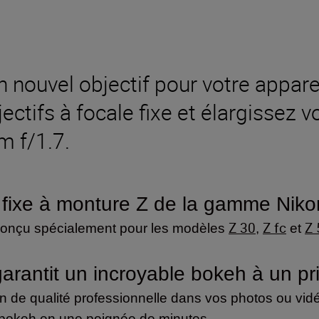
n nouvel objectif pour votre appare
tifs à focale fixe et élargissez vo
 f/1.7.
le fixe à monture Z de la gamme Nik
Z 30
Z fc
Z 
t conçu spécialement pour les modèles
,
et
arantit un incroyable bokeh à un pr
an de qualité professionnelle dans vos photos ou vidé
e bokeh en une poignée de minutes.