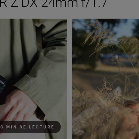
R Z DX 24mm f/1.7
mm f/1.7
Conseils et astuces pour photog
3 MIN DE LECTURE