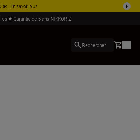
soires.
Acheter maintenant
iles
Garantie de 5 ans NIKKOR Z
Basket
Rechercher