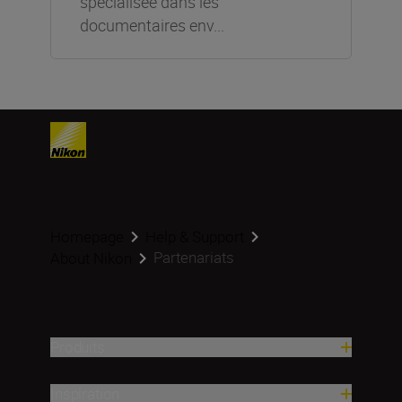
spécialisée dans les
documentaires env...
Homepage
Help & Support
Partenariats
About Nikon
Produits
Inspiration