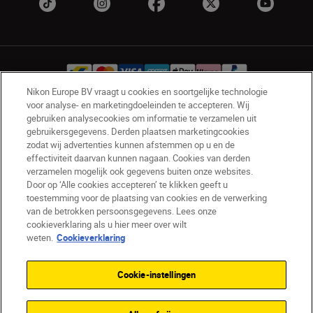
Nikon Europe BV vraagt u cookies en soortgelijke technologie
voor analyse- en marketingdoeleinden te accepteren. Wij
gebruiken analysecookies om informatie te verzamelen uit
BE(nl)
Nikon Sites
gebruikersgegevens. Derden plaatsen marketingcookies
Contact opnemen
Privacyverklaring
zodat wij advertenties kunnen afstemmen op u en de
Gebruiksvoorwaarden
effectiviteit daarvan kunnen nagaan. Cookies van derden
verzamelen mogelijk ook gegevens buiten onze websites.
Nikon Store - Algemene voorwaarden
Door op ‘Alle cookies accepteren’ te klikken geeft u
Cookieverklaring
Toegankelijkheid
toestemming voor de plaatsing van cookies en de verwerking
Cookie-instellingen
van de betrokken persoonsgegevens. Lees onze
© 2026 Nikon
cookieverklaring als u hier meer over wilt
weten.
Cookieverklaring
Cookie-instellingen
SKIP