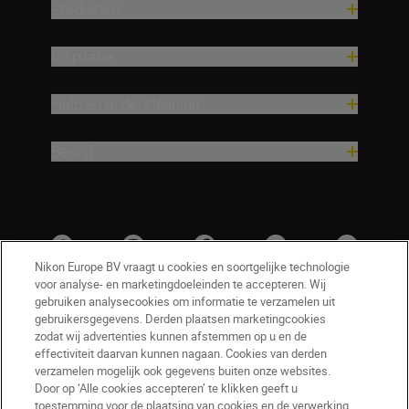
Producten
Inspiratie
Hulp en ondersteuning
Bedrijf
Nikon Europe BV vraagt u cookies en soortgelijke technologie
voor analyse- en marketingdoeleinden te accepteren. Wij
gebruiken analysecookies om informatie te verzamelen uit
gebruikersgegevens. Derden plaatsen marketingcookies
zodat wij advertenties kunnen afstemmen op u en de
effectiviteit daarvan kunnen nagaan. Cookies van derden
verzamelen mogelijk ook gegevens buiten onze websites.
Door op ‘Alle cookies accepteren’ te klikken geeft u
BE(nl)
Nikon Sites
toestemming voor de plaatsing van cookies en de verwerking