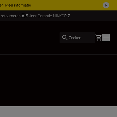
 nog compleet
Koop nu
 retourneren
5 Jaar Garantie NIKKOR Z
Basket
Zoeken