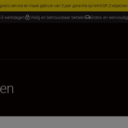
RES | Bespaar 15% op geselecteerde accessoires, maak je kit vandaag
2-3 werkdagen
Veilig en betrouwbaar betalen
Gratis en eenvoudig
gen