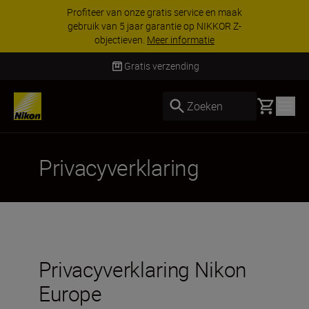
Profiteer van onze gratis service en maak
gebruik van 5 jaar garantie op NIKKOR Z-
objectieven.
Meer informatie
Gratis verzending
Basket
Zoeken
Privacyverklaring
Privacyverklaring Nikon
Europe