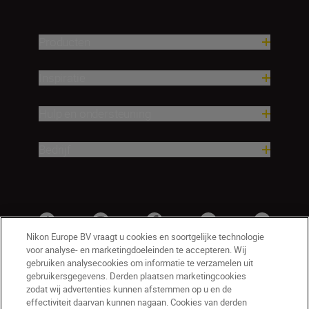
Producten
Inspiratie
Hulp en ondersteuning
Bedrijf
Nikon Europe BV vraagt u cookies en soortgelijke technologie
voor analyse- en marketingdoeleinden te accepteren. Wij
gebruiken analysecookies om informatie te verzamelen uit
gebruikersgegevens. Derden plaatsen marketingcookies
zodat wij advertenties kunnen afstemmen op u en de
effectiviteit daarvan kunnen nagaan. Cookies van derden