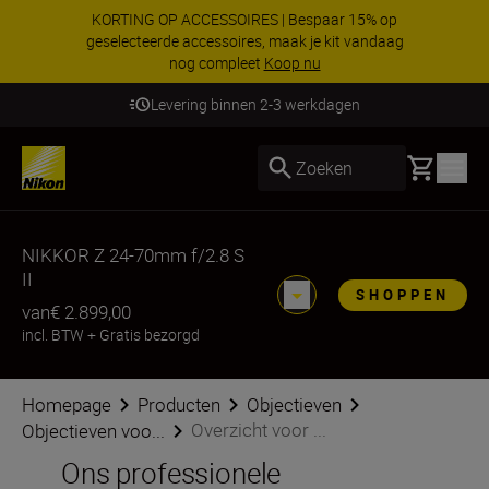
KORTING OP ACCESSOIRES | Bespaar 15% op
geselecteerde accessoires, maak je kit vandaag
nog compleet
Koop nu
Levering binnen 2-3 werkdagen
Basket
Zoeken
NIKKOR Z 24-70mm f/2.8 S
II
SHOPPEN
van
€ 2.899,00
incl. BTW
+
Gratis bezorgd
Homepage
Producten
Objectieven
Overzicht voor ...
Objectieven voo...
Ons professionele