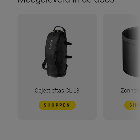
Objectieftas CL-L3
Zonnek
SHOPPEN
SH