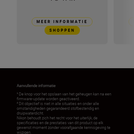
MEER INFORMATIE
SHOPPEN
Aanvullende informatie
¹ De knop voor het opslaan van het geheugen kan na een
firmware-update worden geactiveerd.
² Dit objectief is niet in alle situaties en onder alle
omstandigheden gegarandeerd stofbestendig en
druipwaterdicht.
Nikon behoudt zich het recht voor het uiterlijk, de
specificaties en de prestaties van dit product op elk
gewenst moment zonder voorafgaande kennisgeving te
wijzigen.