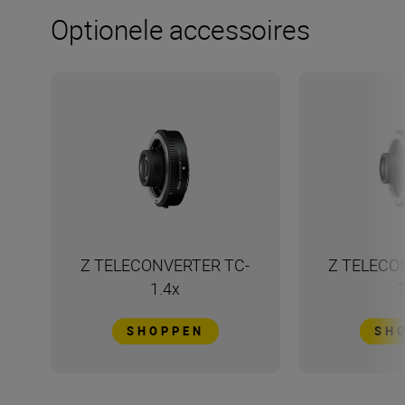
Optionele accessoires
Z TELECONVERTER TC-
Z TELECO
1.4x
SHOPPEN
SH