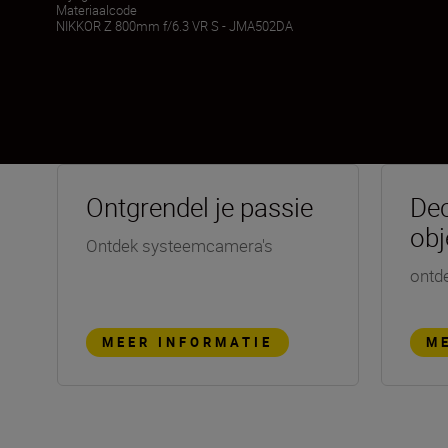
Materiaalcode
NIKKOR Z 800mm f/6.3 VR S - JMA502DA
Ontgrendel je passie
Dec
obj
Ontdek systeemcamera's
ontd
MEER INFORMATIE
M