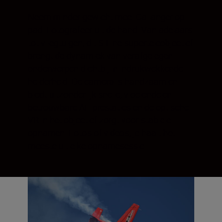
Neem minder gewicht mee. Ga langer op
pad. Fotografeer uit de hand. Van adelaars
tot vliegtuigen, dit S-Line-superteleobjectief
brengt de dynamiek van verafgelegen
onderwerpen dichtbij in indrukwekkende
helderheid. De camera is handzaam en
biedt uitzonderlijk snelle, vloeiende en
betrouwbare AF-prestaties en de optische
VR in het objectief zorgt voor stabiele
opnamen. Foto's of video's, je haalt het
meeste uit elke opnamesessie.