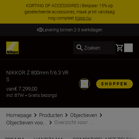
KORTING OP ACCESSOIRES | Bespaar 15% op
geselecteerde accessoires, maak je kit vandaag
nog compleet
Koop nu
Levering binnen 2-3 werkdagen
Basket
Zoeken
NIKKOR Z 800mm f/6.3 VR
S
SHOPPEN
van
€ 7.299,00
incl. BTW
+
Gratis bezorgd
Homepage
Producten
Objectieven
Overzicht voor ...
Objectieven voo...