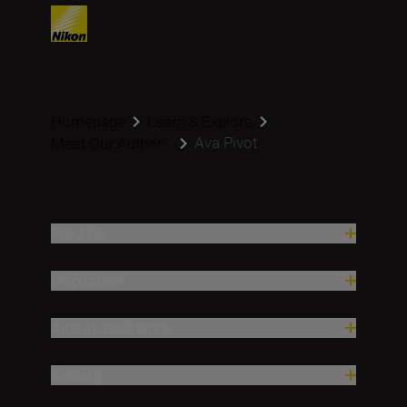
Homepage
Learn & Explore
Ava Pivot
Meet Our Author...
Produits
Inspiration
Aide et assistance
Société