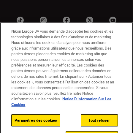
Nikon Europe BV vous demande d'accepter les cookies et les
technologies similaires à des fins d'analyse et de marketing.
Nous utilisons les cookies d’analyse pour nous améliorer
grâce aux informations utilisateur que nous recueillons. Des
parties tierces placent des cookies de marketing afin que
nous puissions personnaliser les annonces selon vos
préférences et mesurer leur efficacité. Les cookies des
BE(fr)
Nikon Sites
parties tierces peuvent également collecter des données en
dehors de nos sites Internet. En cliquant sur « Autoriser tous
Contactez-nous
Avis de confidentialité
les cookies », vous consentez à l’utilisation des cookies et au
Conditions d’utilisation
traitement des données personnelles concernées. Si vous
CVG de la boutique Nikon Store
souhaitez en savoir plus, veuillez lire notre Notice
d’information sur les cookies.
Notice D’Information Sur Les
Notice d’information sur les cookies
Accessibilité
Cookies
Paramètres des cookies
© 2026 Nikon
Paramètres des cookies
Tout refuser