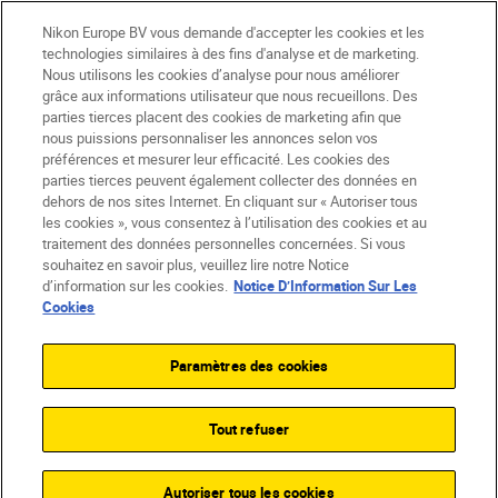
Nikon Europe BV vous demande d'accepter les cookies et les
technologies similaires à des fins d'analyse et de marketing.
BE(fr)
Nikon Sites
Nous utilisons les cookies d’analyse pour nous améliorer
grâce aux informations utilisateur que nous recueillons. Des
Contactez-nous
Avis de confidentialité
parties tierces placent des cookies de marketing afin que
Conditions d’utilisation
nous puissions personnaliser les annonces selon vos
CVG de la boutique Nikon Store
préférences et mesurer leur efficacité. Les cookies des
parties tierces peuvent également collecter des données en
Notice d’information sur les cookies
Accessibilité
dehors de nos sites Internet. En cliquant sur « Autoriser tous
Paramètres des cookies
les cookies », vous consentez à l’utilisation des cookies et au
© 2026 Nikon
traitement des données personnelles concernées. Si vous
souhaitez en savoir plus, veuillez lire notre Notice
d’information sur les cookies.
Notice D’Information Sur Les
Cookies
SKIP
Paramètres des cookies
Tout refuser
Autoriser tous les cookies