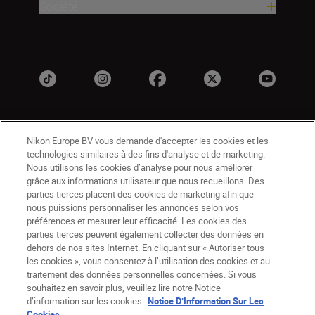
Société
Nikon Europe BV vous demande d'accepter les cookies et les
technologies similaires à des fins d'analyse et de marketing.
Nous utilisons les cookies d’analyse pour nous améliorer
grâce aux informations utilisateur que nous recueillons. Des
parties tierces placent des cookies de marketing afin que
BE(fr)
Nikon Sites
nous puissions personnaliser les annonces selon vos
Contactez-nous
Avis de confidentialité
préférences et mesurer leur efficacité. Les cookies des
Conditions d’utilisation
parties tierces peuvent également collecter des données en
dehors de nos sites Internet. En cliquant sur « Autoriser tous
CVG de la boutique Nikon Store
les cookies », vous consentez à l’utilisation des cookies et au
Notice d’information sur les cookies
Accessibilité
traitement des données personnelles concernées. Si vous
Paramètres des cookies
souhaitez en savoir plus, veuillez lire notre Notice
© 2026 Nikon
d’information sur les cookies.
Notice D’Information Sur Les
Cookies