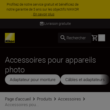
PROMOTION ACCESSOIRES | Équipez-vous
davantage et économisez 15 % sur une sélection
d’accessoires.
Acheter maintenant
Livraison sous 2 à 3 jours ouvrés
Basket
Rechercher
Accessoires pour appareils
photo
Adaptateur pour monture
Câbles et adaptateurs
Page d’accueil
Produits
Accessoires
Accessoires pou...