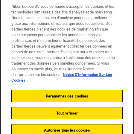
Nikon Europe BV vous demande d'accepter les cookies et les
technologies similaires à des fins d'analyse et de marketing.
Nous utilisons les cookies d’analyse pour nous améliorer
grâce aux informations utilisateur que nous recueillons. Des
parties tierces placent des cookies de marketing afin que
nous puissions personnaliser les annonces selon vos
préférences et mesurer leur efficacité. Les cookies des
parties tierces peuvent également collecter des données en
dehors de nos sites Internet. En cliquant sur « Autoriser tous
les cookies », vous consentez à l’utilisation des cookies et au
BE(fr)
Nikon Sites
traitement des données personnelles concernées. Si vous
souhaitez en savoir plus, veuillez lire notre Notice
Contactez-nous
Avis de confidentialité
d’information sur les cookies.
Notice D’Information Sur Les
Conditions d’utilisation
Cookies
CVG de la boutique Nikon Store
Notice d’information sur les cookies
Accessibilité
Paramètres des cookies
Paramètres des cookies
© 2026 Nikon
Tout refuser
SKIP
Autoriser tous les cookies