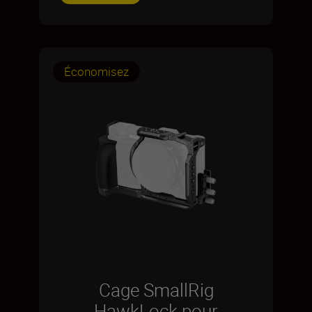
Économisez
Cage SmallRig
HawkLock pour