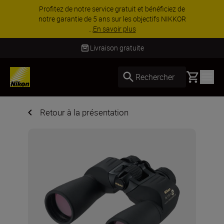
uit et bénéficiez de
PROMOTION ACCESSOIRES 
es objectifs NIKKOR
davantage et économisez 15 %
lus
d’accessoires.
Acheter
Livraison gratuite
Basket
Rechercher
Retour à la présentation