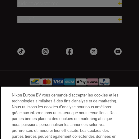
Aide et assistance
Société
Nikon Europe BV vous demande d'accepter les cookies et les
technologies similaires à des fins d'analyse et de marketing.
BE(fr)
Nikon Sites
Nous utilisons les cookies d’analyse pour nous améliorer
Contactez-nous
Avis de confidentialité
grâce aux informations utilisateur que nous recueillons. Des
parties tierces placent des cookies de marketing afin que
Conditions d’utilisation
nous puissions personnaliser les annonces selon vos
CVG de la boutique Nikon Store
préférences et mesurer leur efficacité. Les cookies des
Notice d’information sur les cookies
Accessibilité
parties tierces peuvent également collecter des données en