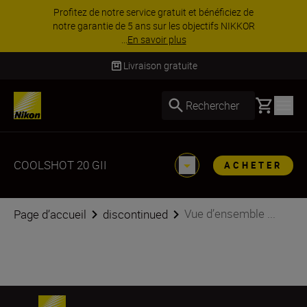
Profitez de notre service gratuit et bénéficiez de
notre garantie de 5 ans sur les objectifs NIKKOR
...
En savoir plus
Livraison gratuite
Basket
Rechercher
COOLSHOT 20 GII
ACHETER
Vue d’ensemble ...
Page d’accueil
discontinued