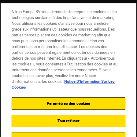
Nikon Europe BV vous demande d'accepter les cookies et les
technologies similaires à des fins d'analyse et de marketing.
Nous utilisons les cookies d’analyse pour nous améliorer
grâce aux informations utilisateur que nous recueillons. Des
parties tierces placent des cookies de marketing afin que
BE(fr)
Nikon Sites
nous puissions personnaliser les annonces selon vos
Contactez-nous
Avis de confidentialité
préférences et mesurer leur efficacité. Les cookies des
Conditions d’utilisation
parties tierces peuvent également collecter des données en
dehors de nos sites Internet. En cliquant sur « Autoriser tous
CVG de la boutique Nikon Store
les cookies », vous consentez à l’utilisation des cookies et au
Notice d’information sur les cookies
Accessibilité
traitement des données personnelles concernées. Si vous
Paramètres des cookies
souhaitez en savoir plus, veuillez lire notre Notice
© 2026 Nikon
d’information sur les cookies.
Notice D’Information Sur Les
Cookies
Paramètres des cookies
SKIP
Tout refuser