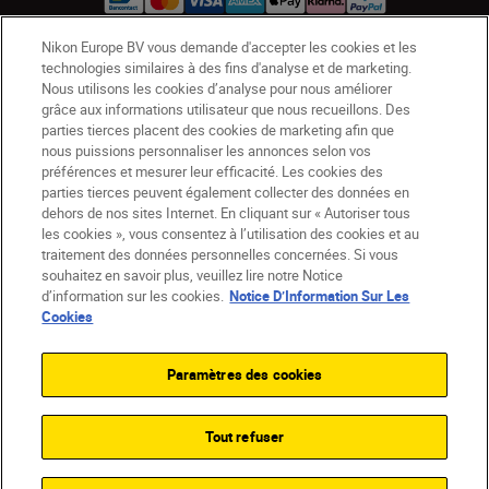
Nikon Europe BV vous demande d'accepter les cookies et les
technologies similaires à des fins d'analyse et de marketing.
BE(fr)
Nikon Sites
Nous utilisons les cookies d’analyse pour nous améliorer
Contactez-nous
Avis de confidentialité
grâce aux informations utilisateur que nous recueillons. Des
parties tierces placent des cookies de marketing afin que
Conditions d’utilisation
nous puissions personnaliser les annonces selon vos
CVG de la boutique Nikon Store
préférences et mesurer leur efficacité. Les cookies des
Notice d’information sur les cookies
Accessibilité
parties tierces peuvent également collecter des données en
Paramètres des cookies
dehors de nos sites Internet. En cliquant sur « Autoriser tous
les cookies », vous consentez à l’utilisation des cookies et au
© 2026 Nikon
traitement des données personnelles concernées. Si vous
souhaitez en savoir plus, veuillez lire notre Notice
d’information sur les cookies.
Notice D’Information Sur Les
Cookies
SKIP
Paramètres des cookies
Tout refuser