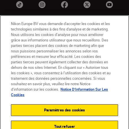
Nikon Europe BV vous demande d'accepter les cookies et les
technologies similaires à des fins d'analyse et de marketing.
Nous utilisons les cookies d’analyse pour nous améliorer
grâce aux informations utilisateur que nous recueillons. Des
parties tierces placent des cookies de marketing afin que
nous puissions personnaliser les annonces selon vos
BE(fr)
Nikon Sites
préférences et mesurer leur efficacité. Les cookies des
Contactez-nous
Avis de confidentialité
parties tierces peuvent également collecter des données en
dehors de nos sites Internet. En cliquant sur « Autoriser tous
Conditions d’utilisation
les cookies », vous consentez à l’utilisation des cookies et au
CVG de la boutique Nikon Store
traitement des données personnelles concernées. Si vous
Notice d’information sur les cookies
Accessibilité
souhaitez en savoir plus, veuillez lire notre Notice
Paramètres des cookies
d’information sur les cookies.
Notice D’Information Sur Les
© 2026 Nikon
Cookies
Paramètres des cookies
SKIP
Tout refuser