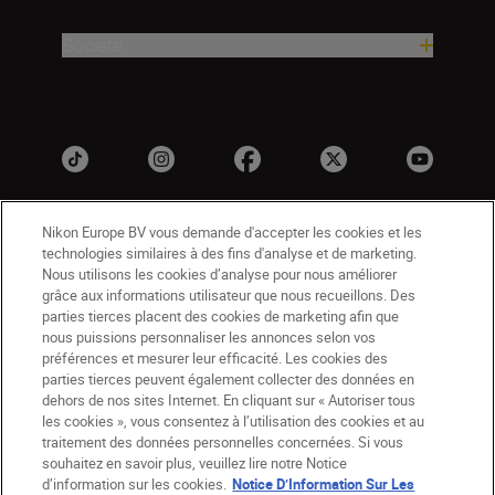
Société
Nikon Europe BV vous demande d'accepter les cookies et les
technologies similaires à des fins d'analyse et de marketing.
Nous utilisons les cookies d’analyse pour nous améliorer
grâce aux informations utilisateur que nous recueillons. Des
parties tierces placent des cookies de marketing afin que
nous puissions personnaliser les annonces selon vos
BE(fr)
Nikon Sites
préférences et mesurer leur efficacité. Les cookies des
Contactez-nous
Avis de confidentialité
parties tierces peuvent également collecter des données en
dehors de nos sites Internet. En cliquant sur « Autoriser tous
Conditions d’utilisation
les cookies », vous consentez à l’utilisation des cookies et au
CVG de la boutique Nikon Store
traitement des données personnelles concernées. Si vous
Notice d’information sur les cookies
Accessibilité
souhaitez en savoir plus, veuillez lire notre Notice
Paramètres des cookies
d’information sur les cookies.
Notice D’Information Sur Les