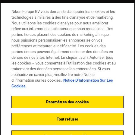
Nikon Europe BV vous demande d'accepter les cookies et les
technologies similaires à des fins d'analyse et de marketing.
Nous utilisons les cookies d’analyse pour nous améliorer
grâce aux informations utilisateur que nous recueillons. Des
parties tierces placent des cookies de marketing afin que
nous puissions personnaliser les annonces selon vos
BE(fr)
Nikon Sites
préférences et mesurer leur efficacité. Les cookies des
Contactez-nous
Avis de confidentialité
parties tierces peuvent également collecter des données en
dehors de nos sites Internet. En cliquant sur « Autoriser tous
Conditions d’utilisation
les cookies », vous consentez à l’utilisation des cookies et au
CVG de la boutique Nikon Store
traitement des données personnelles concernées. Si vous
Notice d’information sur les cookies
Accessibilité
souhaitez en savoir plus, veuillez lire notre Notice
Paramètres des cookies
d’information sur les cookies.
Notice D’Information Sur Les
© 2026 Nikon
Cookies
Paramètres des cookies
SKIP
Tout refuser