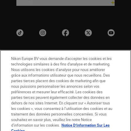
Société
Nikon Europe BV vous demande d'accepter les cookies et les
technologies similaires à des fins d'analyse et de marketing.
Nous utilisons les cookies d’analyse pour nous améliorer
grâce aux informations utilisateur que nous recueillons. Des
parties tierces placent des cookies de marketing afin que
BE(fr)
Nikon Sites
nous puissions personnaliser les annonces selon vos
Contactez-nous
Avis de confidentialité
préférences et mesurer leur efficacité. Les cookies des
Conditions d’utilisation
parties tierces peuvent également collecter des données en
dehors de nos sites Internet. En cliquant sur « Autoriser tous
CVG de la boutique Nikon Store
les cookies », vous consentez à l’utilisation des cookies et au
Notice d’information sur les cookies
Accessibilité
traitement des données personnelles concernées. Si vous
Paramètres des cookies
souhaitez en savoir plus, veuillez lire notre Notice
© 2026 Nikon
d’information sur les cookies.
Notice D’Information Sur Les
Cookies