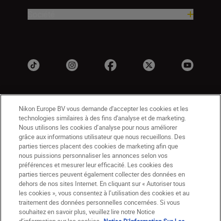
Société
Nikon Europe BV vous demande d'accepter les cookies et les
technologies similaires à des fins d'analyse et de marketing.
Nous utilisons les cookies d’analyse pour nous améliorer
grâce aux informations utilisateur que nous recueillons. Des
parties tierces placent des cookies de marketing afin que
BE(fr)
Nikon Sites
nous puissions personnaliser les annonces selon vos
Contactez-nous
Avis de confidentialité
préférences et mesurer leur efficacité. Les cookies des
Conditions d’utilisation
parties tierces peuvent également collecter des données en
dehors de nos sites Internet. En cliquant sur « Autoriser tous
CVG de la boutique Nikon Store
les cookies », vous consentez à l’utilisation des cookies et au
Notice d’information sur les cookies
Accessibilité
traitement des données personnelles concernées. Si vous
Paramètres des cookies
souhaitez en savoir plus, veuillez lire notre Notice
© 2026 Nikon