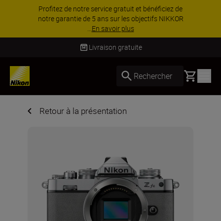
PROMOTION ACCESSOIRES | Équipez-vous
davantage et économisez 15 % sur une sélection
d’accessoires.
Acheter maintenant
Livraison gratuite
Basket
Rechercher
Retour à la présentation