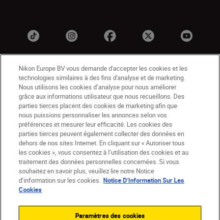
Nikon Europe BV vous demande d'accepter les cookies et les
technologies similaires à des fins d'analyse et de marketing.
Nous utilisons les cookies d’analyse pour nous améliorer
grâce aux informations utilisateur que nous recueillons. Des
parties tierces placent des cookies de marketing afin que
nous puissions personnaliser les annonces selon vos
BE(fr)
Nikon Sites
préférences et mesurer leur efficacité. Les cookies des
Contactez-nous
Avis de confidentialité
parties tierces peuvent également collecter des données en
dehors de nos sites Internet. En cliquant sur « Autoriser tous
Conditions d’utilisation
les cookies », vous consentez à l’utilisation des cookies et au
CVG de la boutique Nikon Store
traitement des données personnelles concernées. Si vous
Notice d’information sur les cookies
Accessibilité
souhaitez en savoir plus, veuillez lire notre Notice
Paramètres des cookies
d’information sur les cookies.
Notice D’Information Sur Les
© 2026 Nikon
Cookies
Paramètres des cookies