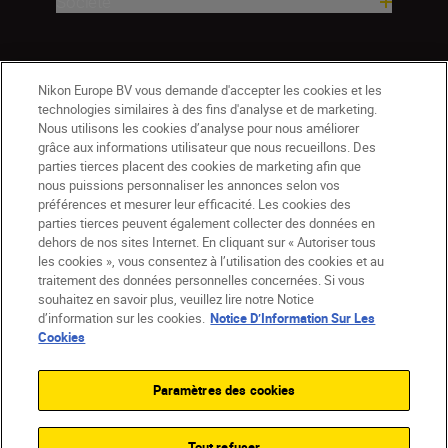
Société
Nikon Europe BV vous demande d'accepter les cookies et les
technologies similaires à des fins d'analyse et de marketing.
Nous utilisons les cookies d’analyse pour nous améliorer
grâce aux informations utilisateur que nous recueillons. Des
parties tierces placent des cookies de marketing afin que
nous puissions personnaliser les annonces selon vos
préférences et mesurer leur efficacité. Les cookies des
parties tierces peuvent également collecter des données en
dehors de nos sites Internet. En cliquant sur « Autoriser tous
les cookies », vous consentez à l’utilisation des cookies et au
BE(fr)
Nikon Sites
traitement des données personnelles concernées. Si vous
souhaitez en savoir plus, veuillez lire notre Notice
Contactez-nous
Avis de confidentialité
d’information sur les cookies.
Notice D’Information Sur Les
Conditions d’utilisation
Cookies
CVG de la boutique Nikon Store
Notice d’information sur les cookies
Accessibilité
Paramètres des cookies
Paramètres des cookies
© 2026 Nikon
Tout refuser