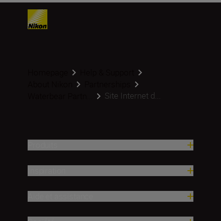
Homepage
Help & Support
About Nikon
Partnerships
Site Internet d...
Waterbear Partn...
Produits
Inspiration
Aide et assistance