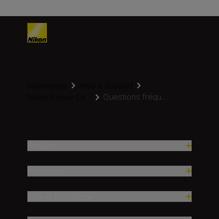
Homepage
Help & Support
Questions fréqu...
Nikon Repair Ce...
Produits
Inspiration
Aide et assistance