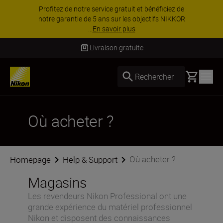
Profitez de notre service gratuit et bénéficiez de
notre garantie de 5 ans sur les objectifs NIKKOR
...
En savoir plus
Livraison gratuite
Basket
Rechercher
Où acheter ?
Où acheter ?
Homepage
Help & Support
Magasins
Les revendeurs Nikon Professional ont une
grande expérience du matériel professionnel
Nikon et disposent des connaissances