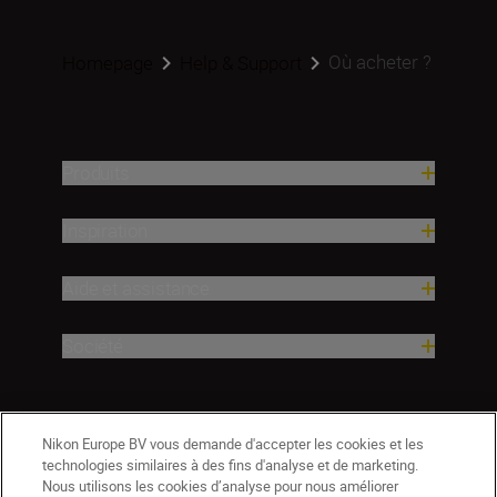
Où acheter ?
Homepage
Help & Support
Produits
Inspiration
Aide et assistance
Société
Nikon Europe BV vous demande d'accepter les cookies et les
technologies similaires à des fins d'analyse et de marketing.
Nous utilisons les cookies d’analyse pour nous améliorer