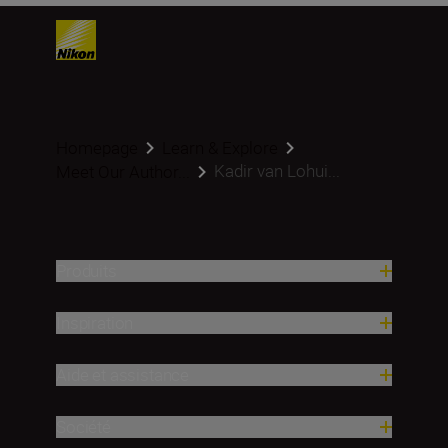
Homepage
Learn & Explore
Kadir van Lohui...
Meet Our Author...
Produits
Inspiration
Aide et assistance
Société