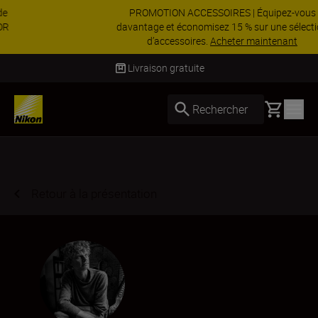
PROMOTION ACCESSOIRES | Équipez-vous
davantage et économisez 15 % sur une sélection
d’accessoires.
Acheter maintenant
Livraison sous 2 à 3 jours ouvrés
Basket
Rechercher
Retour à la présentation