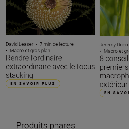
David Leaser
•
7 min de lecture
Jeremy Ducro
•
Macro et gros plan
•
Macro et gr
Rendre l’ordinaire
8 conseil
extraordinaire avec le focus
premiers
stacking
macroph
extérieur
EN SAVOIR PLUS
EN SAVO
Produits phares