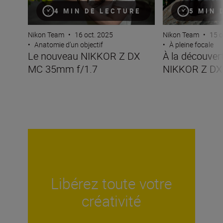
4 MIN DE LECTURE
5 MIN 
Nikon Team
•
16 oct. 2025
Nikon Team
•
15 o
•
Anatomie d’un objectif
•
À pleine focale
Le nouveau NIKKOR Z DX
À la découvert
MC 35mm f/1.7
NIKKOR Z DX
Libérez toute votre
créativité