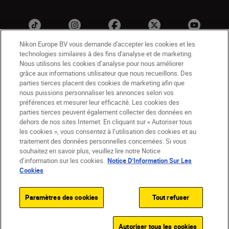
Nikon Europe BV vous demande d'accepter les cookies et les
technologies similaires à des fins d'analyse et de marketing.
Nous utilisons les cookies d’analyse pour nous améliorer
grâce aux informations utilisateur que nous recueillons. Des
parties tierces placent des cookies de marketing afin que
nous puissions personnaliser les annonces selon vos
préférences et mesurer leur efficacité. Les cookies des
BE(fr)
Nikon Sites
parties tierces peuvent également collecter des données en
dehors de nos sites Internet. En cliquant sur « Autoriser tous
Contactez-nous
Avis de confidentialité
les cookies », vous consentez à l’utilisation des cookies et au
Conditions d’utilisation
traitement des données personnelles concernées. Si vous
CVG de la boutique Nikon Store
souhaitez en savoir plus, veuillez lire notre Notice
d’information sur les cookies.
Notice D’Information Sur Les
Notice d’information sur les cookies
Accessibilité
Cookies
Paramètres des cookies
© 2026 Nikon
Paramètres des cookies
Tout refuser
SKIP
Autoriser tous les cookies