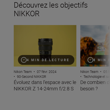
Découvrez les objectifs
NIKKOR
Évoluez dans l’espace avec le NIKKOR Z 14-24mm f/2.8
De combien d’obje
4 MIN DE LECTURE
8 MIN 
Nikon Team
•
07 févr. 2024
Nikon Team
•
05 f
•
90-Second NIKKOR
•
Technologie et sav
Évoluez dans l’espace avec le
De combien d’o
NIKKOR Z 14-24mm f/2.8 S
besoin ?