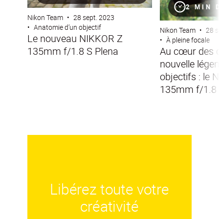
2 MIN 
Nikon Team
•
28 sept. 2023
•
Anatomie d’un objectif
Nikon Team
•
28 s
Le nouveau NIKKOR Z
•
À pleine focale
135mm f/1.8 S Plena
Au cœur des c
nouvelle lége
objectifs : le
135mm f/1.8 
Libérez toute votre
créativité