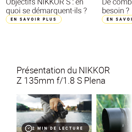
Objectifs NIKKOR S : en
De combie
quoi se démarquent-ils ?
besoin ?
EN SAVOIR PLUS
EN SAVO
Présentation du NIKKOR
Z 135mm f/1.8 S Plena
Le nouveau NIKKOR Z 135mm f/1.8 S Plena
Au cœur des chiff
2 MIN DE LECTURE