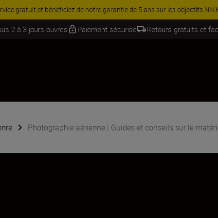
Équipez-vous davantage et économisez 15 % sur une sélection d’acces
ous 2 à 3 jours ouvrés
Paiement sécurisé
Retours gratuits et fac
enre
Photographie aérienne | Guides et conseils sur le matéri