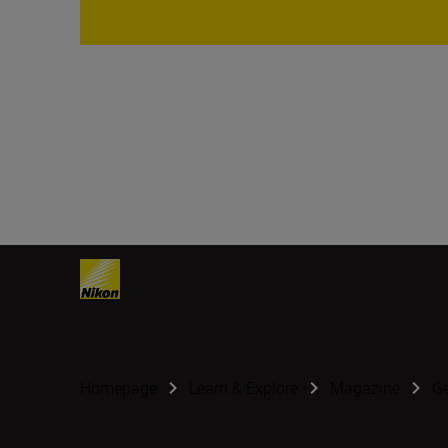
Homepage
Learn & Explore
Magazine
G