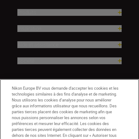
Produits
Inspiration
Aide et assistance
Société
Nikon Europe BV vous demande d'accepter les cookies et les
technologies similaires à des fins d'analyse et de marketing.
Nous utilisons les cookies d’analyse pour nous améliorer
grâce aux informations utilisateur que nous recueillons. Des
parties tierces placent des cookies de marketing afin que
nous puissions personnaliser les annonces selon vos
préférences et mesurer leur efficacité. Les cookies des
parties tierces peuvent également collecter des données en
dehors de nos sites Internet. En cliquant sur « Autoriser tous