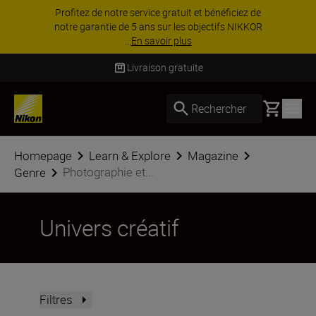
Profitez de notre service gratuit et bénéficiez de
notre garantie de 5 ans sur les objectifs NIKKOR
...
En savoir plus
Livraison gratuite
Basket
Rechercher
Homepage
Learn & Explore
Magazine
Photographie et...
Genre
Univers créatif
Filtres