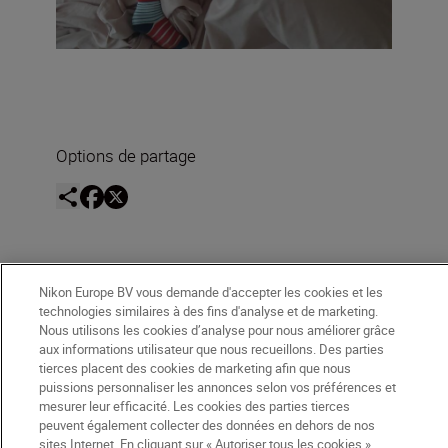
Options de partage
Nikon Europe BV vous demande d'accepter les cookies et les
Trouvez l’inspiration
technologies similaires à des fins d'analyse et de marketing.
Nous utilisons les cookies d’analyse pour nous améliorer grâce
aux informations utilisateur que nous recueillons. Des parties
tierces placent des cookies de marketing afin que nous
puissions personnaliser les annonces selon vos préférences et
mesurer leur efficacité. Les cookies des parties tierces
peuvent également collecter des données en dehors de nos
sites Internet. En cliquant sur « Autoriser tous les cookies »,