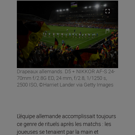
Drapeaux allemands. D5 + NIKKOR AF-S 24-
70mm f/2.8G ED, 24 mm, f/2.8, 1/1250 s,
2500 ISO, ©Harriet Lander via Getty Images
L’équipe allemande accomplissait toujours
ce genre de rituels après les matchs : les
joueuses se tenaient par la main et