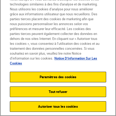
technologies similaires à des fins d'analyse et de marketing.
Nous utilisons les cookies d’analyse pour nous améliorer
grâce aux informations utilisateur que nous recueillons. Des
Nikon Team
•
7 min de lecture
Aurelie Morr
parties tierces placent des cookies de marketing afin que
•
Sport et action
•
5 min de le
nous puissions personnaliser les annonces selon vos
Vous voulez devenir
•
Ce que j’ai 
préférences et mesurer leur efficacité. Les cookies des
Aurélie G
parties tierces peuvent également collecter des données en
photographe sportif ?
dehors de nos sites Internet. En cliquant sur « Autoriser tous
spécialis
les cookies », vous consentez à l’utilisation des cookies et au
EN SAVOIR PLUS
de monta
traitement des données personnelles concernées. Si vous
souhaitez en savoir plus, veuillez lire notre Notice
des tourn
d’information sur les cookies.
Notice D’Information Sur Les
Cookies
(et des r
EN SAVO
Paramètres des cookies
Tout refuser
En savoir plus sur le sport
Autoriser tous les cookies
et l’action