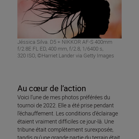
Jéssica Silva. D5 + NIKKOR AF-S 400mm
f/2.8E FL ED, 400 mm, f/2.8, 1/6400 s,
320 ISO, ©Harriet Lander via Getty Images
Au cœur de l’action
Voici l’une de mes photos préférées du
tournoi de 2022. Elle a été prise pendant
l’échauffement. Les conditions d’éclairage
étaient vraiment difficiles ce jour-là. Une
tribune était complètement surexposée,
tandis qu’une grande partie du terrain était