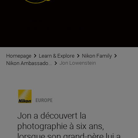
Jon Lowenstein
Ambassadeur
•
Documentaire et reportage
Homepage
Learn & Explore
Nikon Family
Jon Lowenstein
Nikon Ambassado...
Jon a découvert la
photographie à six ans,
lorsque son grand-père lui a