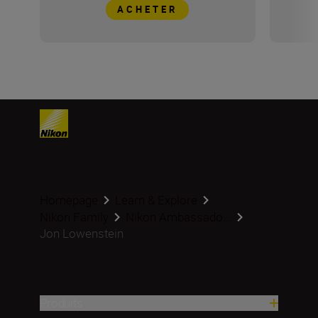
ACHETER
Homepage
Learn & Explore
Nikon Family
Nikon Ambassado...
Jon Lowenstein
Produits