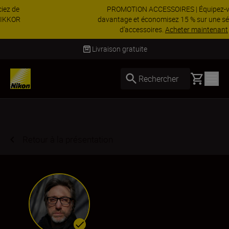
PROMOTION ACCESSOIRES | Équipez-vous
davantage et économisez 15 % sur une sélection
d’accessoires.
Acheter maintenant
Livraison sous 2 à 3 jours ouvrés
Basket
Rechercher
Retour à la présentation