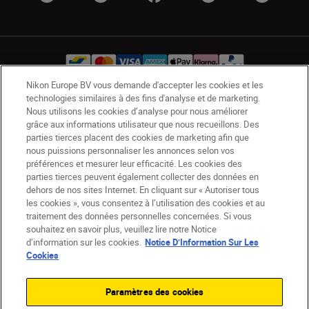
Nikon Europe BV vous demande d'accepter les cookies et les
technologies similaires à des fins d'analyse et de marketing.
BE(fr)
Nikon Sites
Nous utilisons les cookies d’analyse pour nous améliorer
grâce aux informations utilisateur que nous recueillons. Des
Contactez-nous
Avis de confidentialité
parties tierces placent des cookies de marketing afin que
Conditions d’utilisation
nous puissions personnaliser les annonces selon vos
CVG de la boutique Nikon Store
préférences et mesurer leur efficacité. Les cookies des
parties tierces peuvent également collecter des données en
Notice d’information sur les cookies
Accessibilité
dehors de nos sites Internet. En cliquant sur « Autoriser tous
Paramètres des cookies
les cookies », vous consentez à l’utilisation des cookies et au
© 2026 Nikon
traitement des données personnelles concernées. Si vous
souhaitez en savoir plus, veuillez lire notre Notice
d’information sur les cookies.
Notice D’Information Sur Les
Cookies
SKIP
Paramètres des cookies