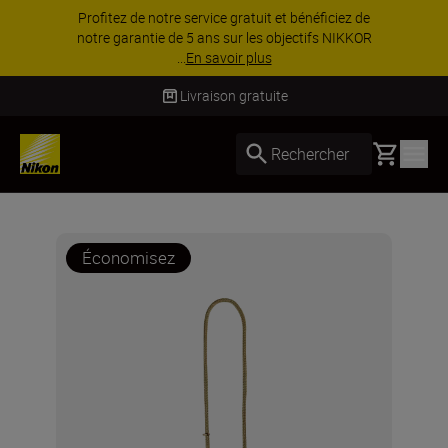
ice gratuit et bénéficiez de
PROMOTION ACCESS
ns sur les objectifs NIKKOR
davantage et économi
savoir plus
d’accessoires.
Livraison gratuite
Basket
Rechercher
Économisez