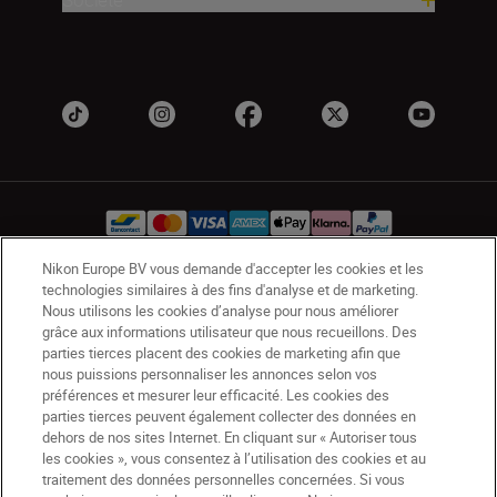
Nikon Europe BV vous demande d'accepter les cookies et les
technologies similaires à des fins d'analyse et de marketing.
BE(fr)
Nikon Sites
Nous utilisons les cookies d’analyse pour nous améliorer
Contactez-nous
Avis de confidentialité
grâce aux informations utilisateur que nous recueillons. Des
parties tierces placent des cookies de marketing afin que
Conditions d’utilisation
nous puissions personnaliser les annonces selon vos
CVG de la boutique Nikon Store
préférences et mesurer leur efficacité. Les cookies des
Notice d’information sur les cookies
Accessibilité
parties tierces peuvent également collecter des données en
dehors de nos sites Internet. En cliquant sur « Autoriser tous
Paramètres des cookies
les cookies », vous consentez à l’utilisation des cookies et au
© 2026 Nikon
traitement des données personnelles concernées. Si vous