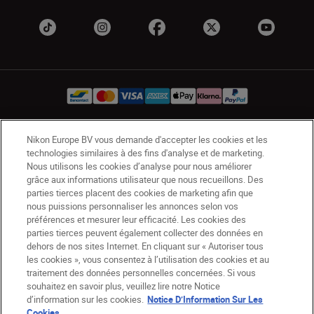
Nikon Europe BV vous demande d'accepter les cookies et les
BE(fr)
Nikon Sites
technologies similaires à des fins d'analyse et de marketing.
Contactez-nous
Avis de confidentialité
Nous utilisons les cookies d’analyse pour nous améliorer
grâce aux informations utilisateur que nous recueillons. Des
Conditions d’utilisation
parties tierces placent des cookies de marketing afin que
CVG de la boutique Nikon Store
nous puissions personnaliser les annonces selon vos
Notice d’information sur les cookies
Accessibilité
préférences et mesurer leur efficacité. Les cookies des
Paramètres des cookies
parties tierces peuvent également collecter des données en
dehors de nos sites Internet. En cliquant sur « Autoriser tous
© 2026 Nikon
les cookies », vous consentez à l’utilisation des cookies et au
traitement des données personnelles concernées. Si vous
souhaitez en savoir plus, veuillez lire notre Notice
d’information sur les cookies.
Notice D’Information Sur Les
SKIP
Cookies