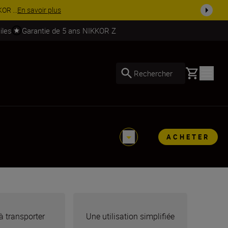
soires.
Acheter maintenant
iles
Garantie de 5 ans NIKKOR Z
Basket
Rechercher
ACHETER
à transporter
Une utilisation simplifiée