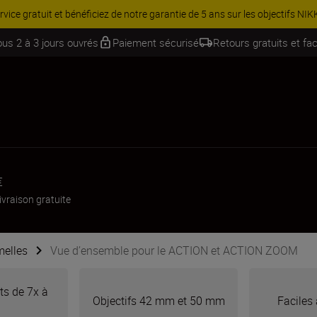
Équipez-vous davantage et économisez 15 % sur une sélection d’acces
ous 2 à 3 jours ouvrés
Paiement sécurisé
Retours gratuits et fac
€
ivraison gratuite
elles
Vue d’ensemble pour le ACTION et ACTION ZOOM
s de 7x à
Objectifs 42 mm et 50 mm
Faciles 