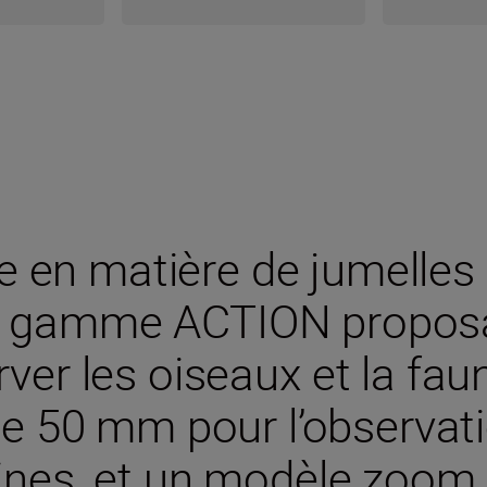
e en matière de jumell
re gamme ACTION propos
er les oiseaux et la faun
e 50 mm pour l’observati
aines, et un modèle zoom 