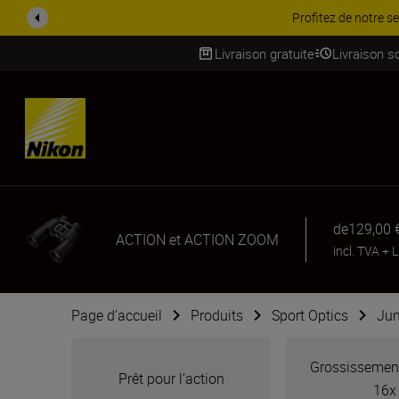
PROMOTION ACCESSOIRES | 
Livraison gratuite
Livraison s
SKIP
de
129,00 
ACTION et ACTION ZOOM
incl. TVA
+
L
Page d’accueil
Produits
Sport Optics
Jum
Grossissement
Prêt pour l’action
16x