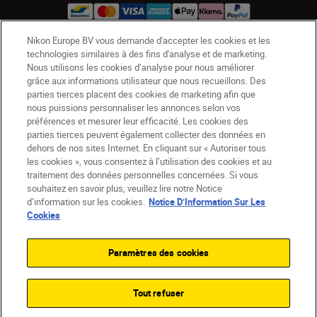
Nikon Europe BV vous demande d'accepter les cookies et les
technologies similaires à des fins d'analyse et de marketing.
BE(fr)
Nikon Sites
Nous utilisons les cookies d’analyse pour nous améliorer
Contactez-nous
Avis de confidentialité
grâce aux informations utilisateur que nous recueillons. Des
parties tierces placent des cookies de marketing afin que
Conditions d’utilisation
nous puissions personnaliser les annonces selon vos
CVG de la boutique Nikon Store
préférences et mesurer leur efficacité. Les cookies des
Notice d’information sur les cookies
Accessibilité
parties tierces peuvent également collecter des données en
dehors de nos sites Internet. En cliquant sur « Autoriser tous
Paramètres des cookies
les cookies », vous consentez à l’utilisation des cookies et au
© 2026 Nikon
traitement des données personnelles concernées. Si vous
souhaitez en savoir plus, veuillez lire notre Notice
d’information sur les cookies.
Notice D’Information Sur Les
Cookies
SKIP
Paramètres des cookies
Tout refuser