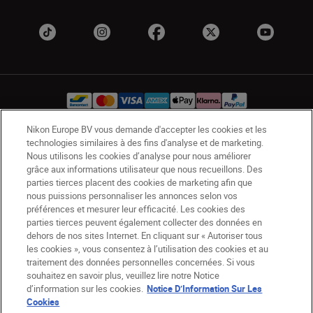
Nikon Europe BV vous demande d'accepter les cookies et les
technologies similaires à des fins d'analyse et de marketing.
BE(fr)
Nikon Sites
Nous utilisons les cookies d’analyse pour nous améliorer
Contactez-nous
Avis de confidentialité
grâce aux informations utilisateur que nous recueillons. Des
parties tierces placent des cookies de marketing afin que
Conditions d’utilisation
nous puissions personnaliser les annonces selon vos
CVG de la boutique Nikon Store
préférences et mesurer leur efficacité. Les cookies des
Notice d’information sur les cookies
Accessibilité
parties tierces peuvent également collecter des données en
dehors de nos sites Internet. En cliquant sur « Autoriser tous
Paramètres des cookies
les cookies », vous consentez à l’utilisation des cookies et au
© 2026 Nikon
traitement des données personnelles concernées. Si vous
souhaitez en savoir plus, veuillez lire notre Notice
d’information sur les cookies.
Notice D’Information Sur Les
Cookies
SKIP