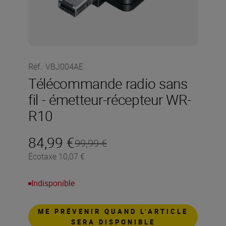
Réf.
:
VBJ004AE
Télécommande radio sans
fil - émetteur-récepteur WR-
R10
84,99 €
99,99 €
Écotaxe 10,07 €
Indisponible
ME PRÉVENIR QUAND L’ARTICLE
SERA DISPONIBLE