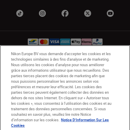
Nikon Europe BV vous demande d'accepter les cookies et les
technologies similaires à des fins d'analyse et de marketing.
BE(fr)
Nikon Sites
Nous utilisons les cookies d’analyse pour nous améliorer
Contactez-nous
Avis de confidentialité
grâce aux informations utilisateur que nous recueillons. Des
parties tierces placent des cookies de marketing afin que
Conditions d’utilisation
nous puissions personnaliser les annonces selon vos
CVG de la boutique Nikon Store
préférences et mesurer leur efficacité. Les cookies des
Notice d’information sur les cookies
Accessibilité
parties tierces peuvent également collecter des données en
dehors de nos sites Internet. En cliquant sur « Autoriser tous
Paramètres des cookies
les cookies », vous consentez à l’utilisation des cookies et au
© 2026 Nikon
traitement des données personnelles concernées. Si vous
souhaitez en savoir plus, veuillez lire notre Notice
d’information sur les cookies.
Notice D’Information Sur Les
Cookies
SKIP