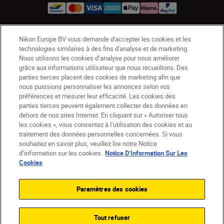
Nikon Europe BV vous demande d'accepter les cookies et les
BE(fr)
Nikon Sites
technologies similaires à des fins d'analyse et de marketing.
Contactez-nous
Avis de confidentialité
Nous utilisons les cookies d’analyse pour nous améliorer
grâce aux informations utilisateur que nous recueillons. Des
Conditions d’utilisation
parties tierces placent des cookies de marketing afin que
CVG de la boutique Nikon Store
nous puissions personnaliser les annonces selon vos
Notice d’information sur les cookies
Accessibilité
préférences et mesurer leur efficacité. Les cookies des
Paramètres des cookies
parties tierces peuvent également collecter des données en
dehors de nos sites Internet. En cliquant sur « Autoriser tous
© 2026 Nikon
les cookies », vous consentez à l’utilisation des cookies et au
traitement des données personnelles concernées. Si vous
souhaitez en savoir plus, veuillez lire notre Notice
d’information sur les cookies.
Notice D’Information Sur Les
SKIP
Cookies
Paramètres des cookies
Tout refuser