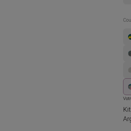
Cou
Votr
Ki
Ar