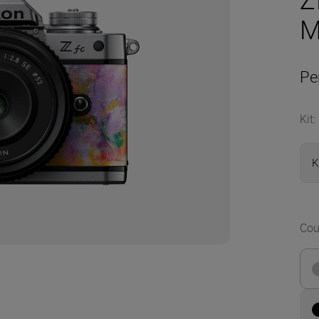
M
Pe
Kit
:
K
Cou