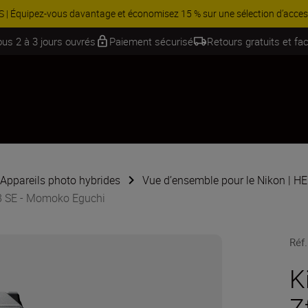
Équipez-vous davantage et économisez 15 % sur une sélection d’acces
ous 2 à 3 jours ouvrés
Paiement sécurisé
Retours gratuits et fac
Appareils photo hybrides
Vue d’ensemble pour le Nikon | 
.8 SE - Momoko Eguchi
Réf.
K
Z