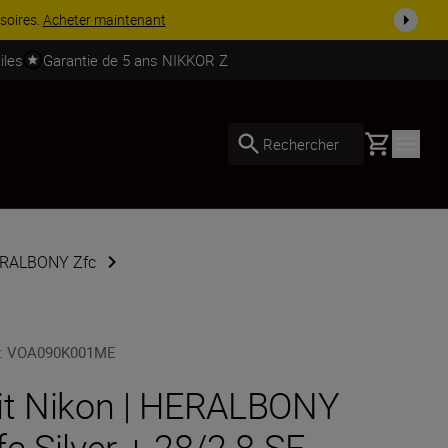
soires.
Acheter maintenant
iles
Garantie de 5 ans NIKKOR Z
Basket
Rechercher
HERALBONY Zfc
:
VOA090K001ME
it Nikon | HERALBONY
fc Silver + 28/2.8 SE -