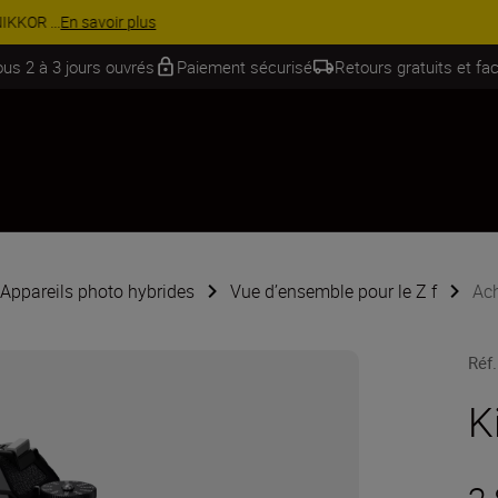
Équipez-vous davantage et économisez 15 % sur une sélection d’acces
ous 2 à 3 jours ouvrés
Paiement sécurisé
Retours gratuits et fac
Appareils photo hybrides
Vue d’ensemble pour le Z f
Ach
Réf.
K