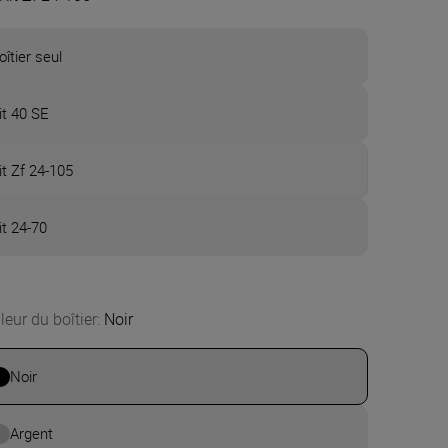
oîtier seul
it 40 SE
it Zf 24-105
it 24-70
leur du boîtier
:
Noir
Noir
Argent