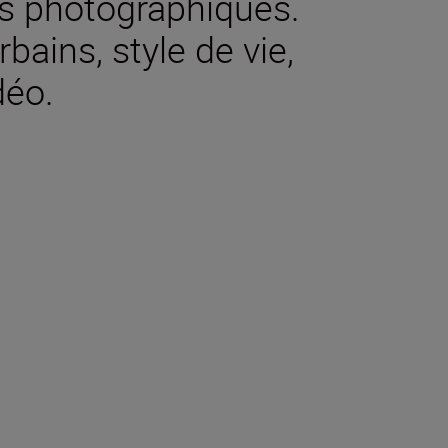
ns photographiques.
bains, style de vie,
déo.