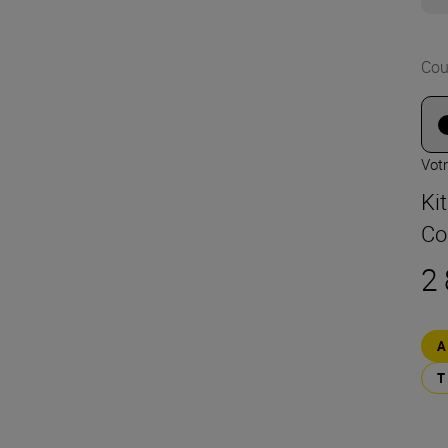
Cou
Votr
Kit
Co
2