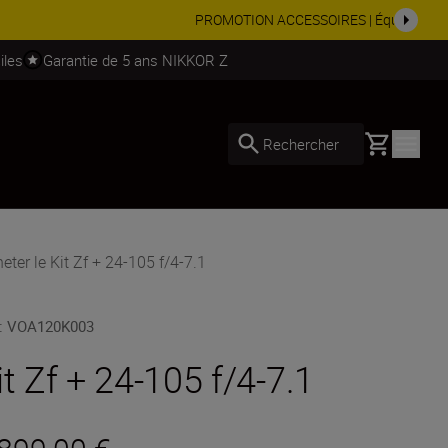
soires.
Acheter maintenant
iles
Garantie de 5 ans NIKKOR Z
Basket
Rechercher
eter le Kit Zf + 24-105 f/4-7.1
:
VOA120K003
it Zf + 24-105 f/4-7.1